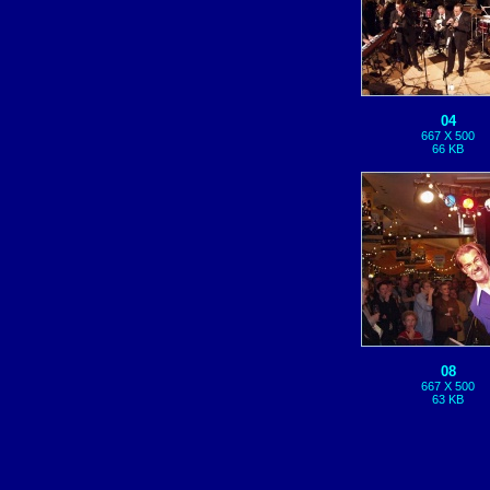
04
667 X 500
66 KB
08
667 X 500
63 KB