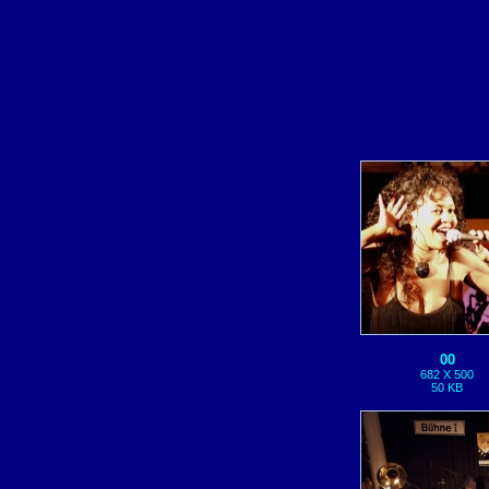
00
682 X 500
50 KB