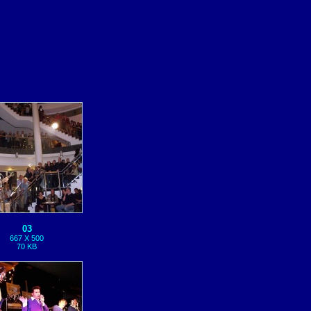
03
667 X 500
70 KB