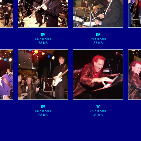
05
06
667 X 500
393 X 500
78 KB
37 KB
09
10
667 X 500
657 X 500
58 KB
49 KB