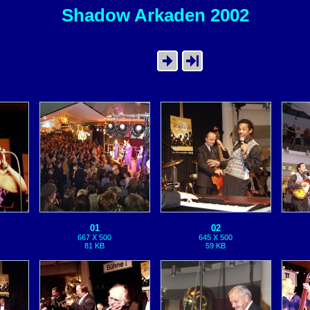
Shadow Arkaden 2002
01
02
667 X 500
645 X 500
81 KB
59 KB