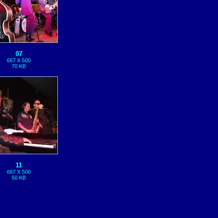
07
667 X 500
70 KB
11
667 X 500
50 KB