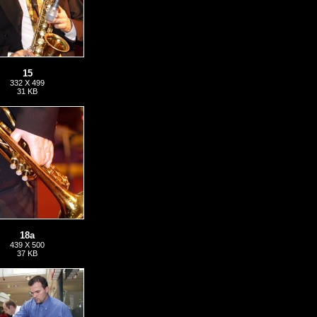
15
332 X 499
31 KB
18a
439 X 500
37 KB