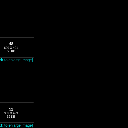
48
699 X 401
58 KB
52
332 X 499
32 KB