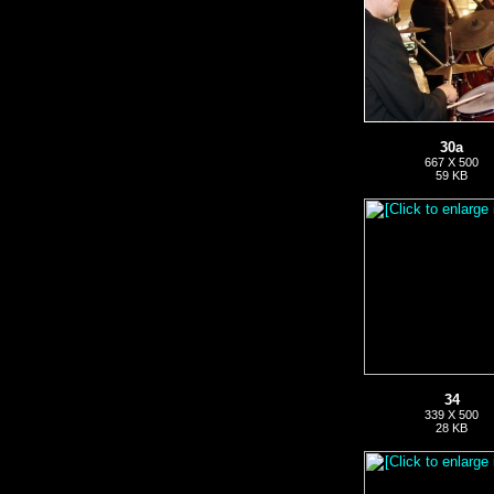
30a
667 X 500
59 KB
34
339 X 500
28 KB