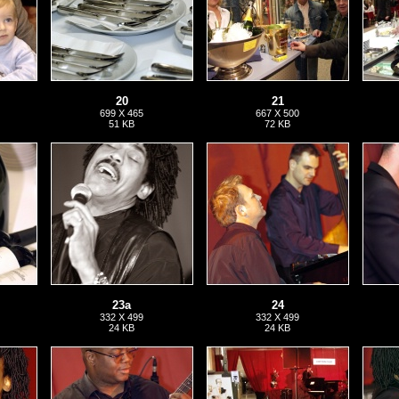
20
21
699 X 465
667 X 500
51 KB
72 KB
23a
24
332 X 499
332 X 499
24 KB
24 KB