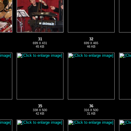
31
32
699 X 431
699 X 465
45 KB
46 KB
35
36
338 X 500
316 X 500
42 KB
31 KB