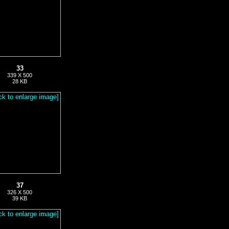
33
339 X 500
28 KB
37
326 X 500
39 KB