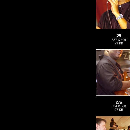
25
337 X 499
29 KB
27a
334 X 500
27 KB