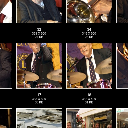
13
14
369 X 500
345 X 500
24 KB
28 KB
17
18
358 X 500
332 X 499
35 KB
31 KB