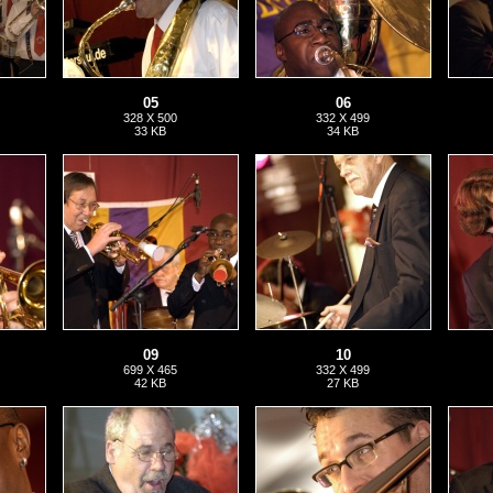
05
06
328 X 500
332 X 499
33 KB
34 KB
09
10
699 X 465
332 X 499
42 KB
27 KB