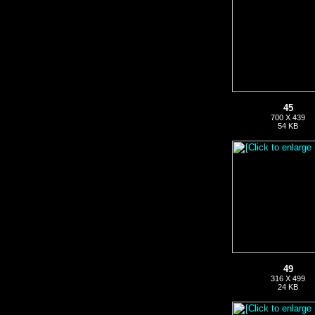
45
700 X 439
54 KB
49
316 X 499
24 KB