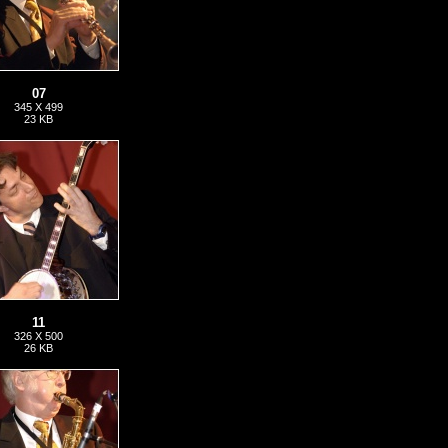
07
345 X 499
23 KB
11
326 X 500
26 KB