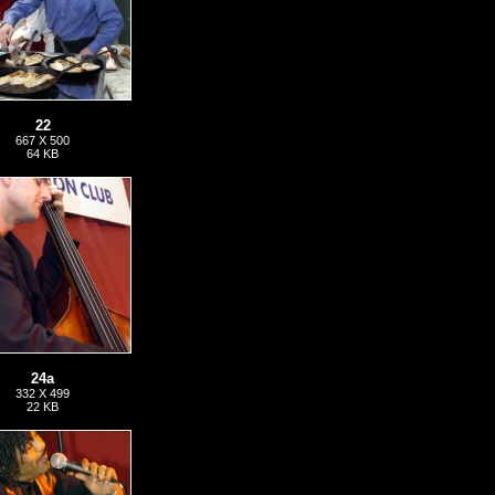
22
667 X 500
64 KB
24a
332 X 499
22 KB