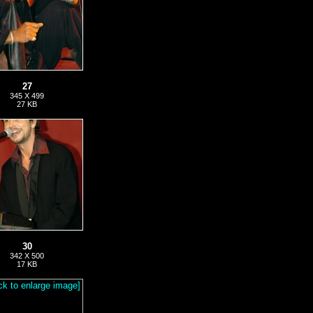
27
345 X 499
27 KB
30
342 X 500
17 KB