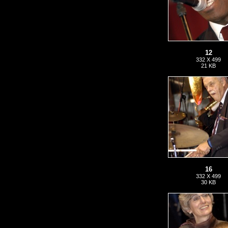
12
332 X 499
21 KB
16
332 X 499
30 KB