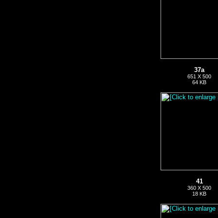
37a
651 X 500
64 KB
41
360 X 500
18 KB