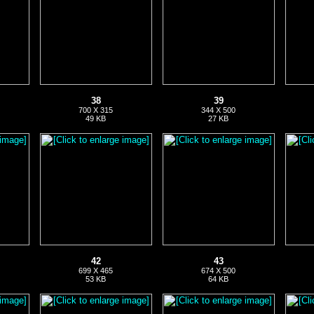
38
39
700 X 315
344 X 500
49 KB
27 KB
42
43
699 X 465
674 X 500
53 KB
64 KB