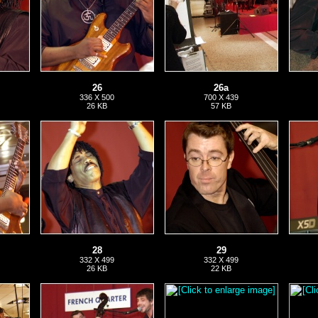
26
26a
336 X 500
700 X 439
26 KB
57 KB
28
29
332 X 499
332 X 499
26 KB
22 KB