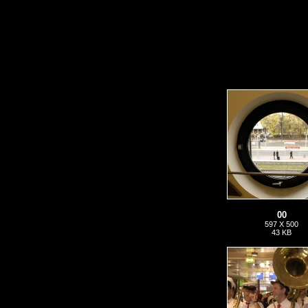
00
597 X 500
43 KB