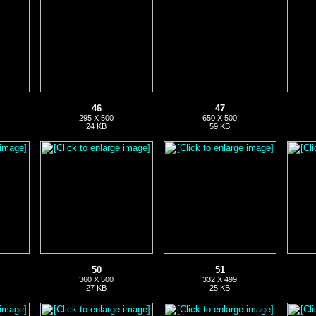
46
47
295 X 500
650 X 500
24 KB
59 KB
50
51
360 X 500
332 X 499
27 KB
25 KB