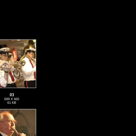
03
699 X 460
61 KB