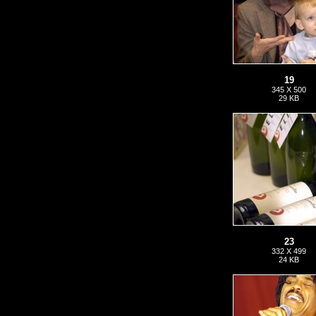
19
345 X 500
29 KB
23
332 X 499
24 KB