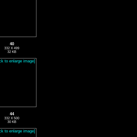
40
332 X 499
32 KB
44
332 X 500
30 KB