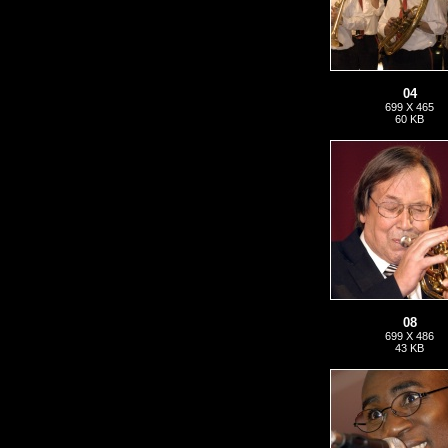
04
699 X 465
60 KB
08
699 X 486
43 KB