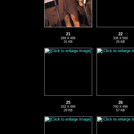
21
22
289 X 499
336 X 500
31 KB
25 KB
25
26
332 X 499
700 X 496
29 KB
57 KB