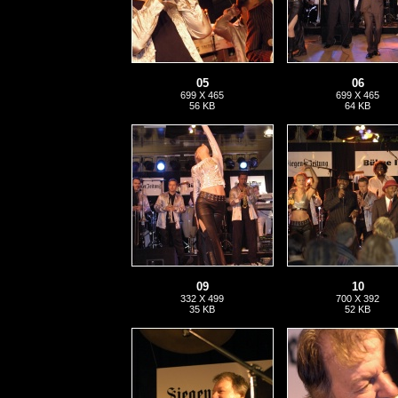
05
06
699 X 465
699 X 465
56 KB
64 KB
09
10
332 X 499
700 X 392
35 KB
52 KB