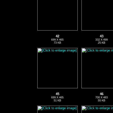
42
43
699 X 465
332 X 499
73 KB
25 KB
45
46
699 X 465
700 X 483
51 KB
55 KB