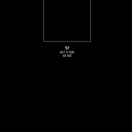
57
667 X 500
68 KB