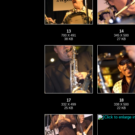
13
14
700 X 491
345 X 500
38 KB
27 KB
17
18
332 X 499
338 X 500
25 KB
22 KB