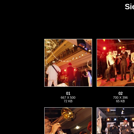
Si
01
02
667 X 500
700 X 396
72 KB
65 KB