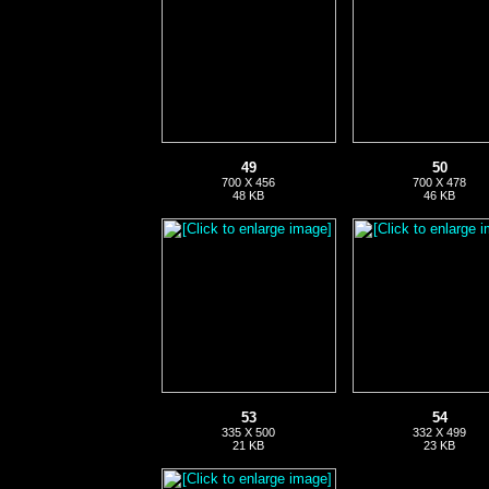
49
50
700 X 456
700 X 478
48 KB
46 KB
53
54
335 X 500
332 X 499
21 KB
23 KB