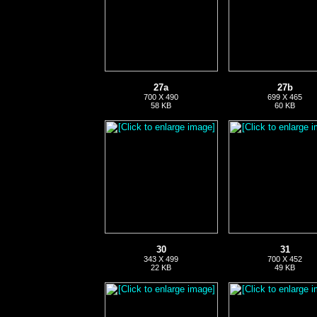
27a
27b
700 X 490
699 X 465
58 KB
60 KB
30
31
343 X 499
700 X 452
22 KB
49 KB